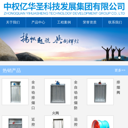
关于我们
产品中心
工程案例
荣誉资质
联系我们
热销产品
更多>>
全
全
排
自
自
烟
动
动
阀
排
排
烟
烟
口
防
火阀
近
远
控
控